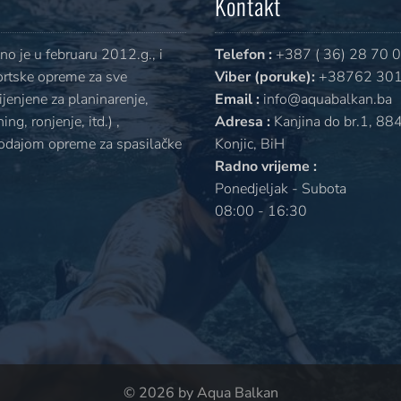
Kontakt
o je u februaru 2012.g., i
Telefon :
+387 ( 36) 28 70 
ortske opreme za sve
Viber (poruke):
+38762 301
jenjene za planinarenje,
Email :
info@aquabalkan.ba
ng, ronjenje, itd.) ,
Adresa :
Kanjina do br.1, 88
rodajom opreme za spasilačke
Konjic, BiH
Radno vrijeme :
Ponedjeljak - Subota
08:00 - 16:30
© 2026 by Aqua Balkan