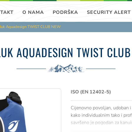
TAKT
O NAMA
PODRŠKA
SECURITY ALERT
sluk Aquadesign TWIST CLUB NEW
LUK AQUADESIGN TWIST CLUB
ISO (EN 12402-5)
Cijenovno povoljan, udoban i 
kako individualnim tako i prof
savršeno je pogodan za kanui