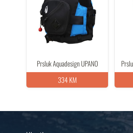
Prsluk Aquadesign UPANO
Prsl
334 KM