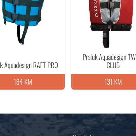
Prsluk Aquadesign TW
uk Aquadesign RAFT PRO
CLUB
184 KM
131 KM