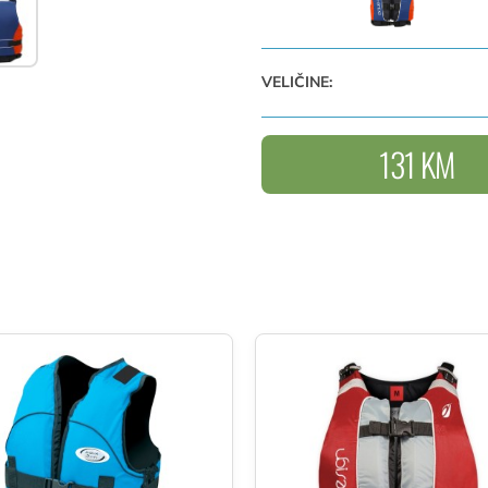
VELIČINE:
131 KM