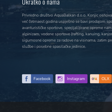
Ukratko o nama
Privredno društvo AquaBalkan d.o.o. Konjic osnovan
već četrnaest godina uspješno se bavi prodajom sp
avanturističke sportove, specijalizirane opreme nami
alpinizam, vodene sportove (rafting, kanuing, kanjoni
sigurnosne opreme za radove na visinama, zatim p
službe i posebne spasilačke jedinice.
Facebook
Instagram
OLX