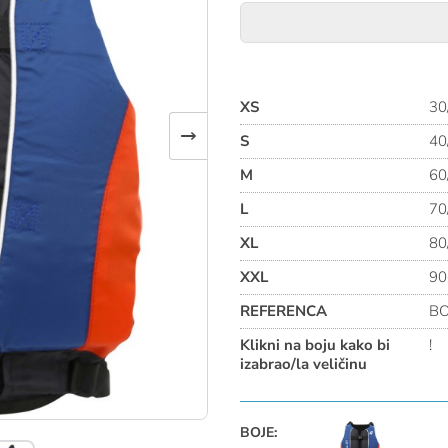
SPECIFIKACIJE:
Materijal: najlon 420 D 
Zatezanje: 3 Prednje tr
XS
30
Sigurnost: Reflektirajuć
→
S
40
M
60
L
70
XL
80
XXL
90
REFERENCA
BO
Klikni na boju kako bi
!
izabrao/la veličinu
BOJE: