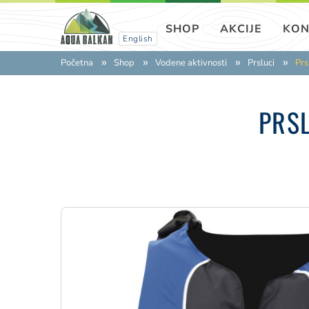
SHOP
AKCIJE
KON
English
Početna
Shop
Vodene aktivnosti
Prsluci
Pr
PRS