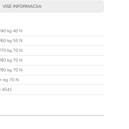
VISE INFORMACIJA
/ PE pjena.
ake s kopčama / 2 naramenice
/40 kg 40 N
e trake
/60 kg 55 N
/70 kg 70 N
/80 kg 70 N
/90 kg 70 N
+ kg 70 N
 4541