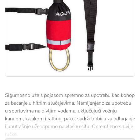
Sigurnosno uže s pojasom spremno za upotrebu kao konop
za bacanje u hitnim slučajevima. Namijenjeno za upotrebu
u sportovima na divljim vodama, uključujući vožnju
kanuom, kajakom i rafting, paket sadrži torbicu za odlaganje
i unutrašnje uže otporno na vlačnu silu. Opremljeno s dvije
ručke.