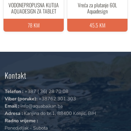
VODONEPROPUSNA KUTIJA
Vreća za plutanje 60L
AQUADESIGN ZA TABLET
Aquadesign
78 KM
45.5 KM
Kontakt
Telefon :
+387 ( 36) 28 70 08
Viber (poruke):
+38762 301 303
Email :
info@aquabalkan.ba
Adresa :
Kanjina do br.1, 88400 Konjic, BiH
Radno vrijeme :
Ponedjeljak - Subota