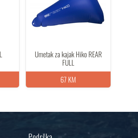
L
Umetak za kajak Hiko REAR
FULL
67 KM
Podrška