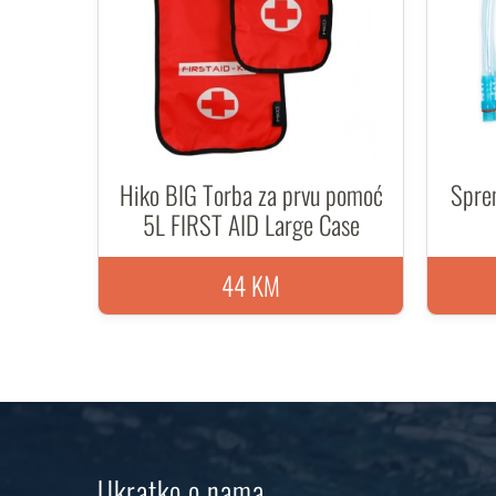
Hiko BIG Torba za prvu pomoć
Spre
5L FIRST AID Large Case
44 KM
Ukratko o nama