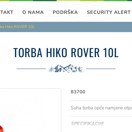
TAKT
O NAMA
PODRŠKA
SECURITY ALERT
rba Hiko ROVER 10L
TORBA HIKO ROVER 10L
83700
Suha torba opće namjene otporn
SPECIFIKACIJE