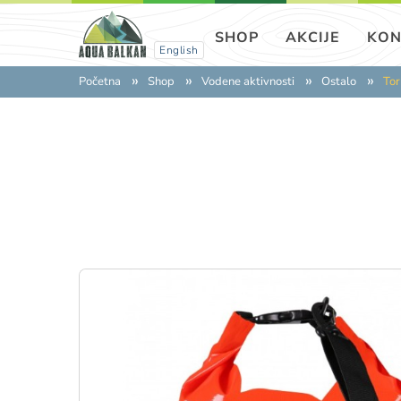
SHOP
AKCIJE
KON
English
Početna
Shop
Vodene aktivnosti
Ostalo
To