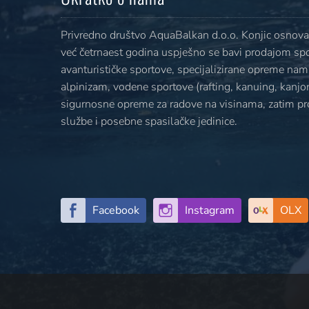
Privredno društvo AquaBalkan d.o.o. Konjic osnovan
već četrnaest godina uspješno se bavi prodajom sp
avanturističke sportove, specijalizirane opreme nami
alpinizam, vodene sportove (rafting, kanuing, kanjoni
sigurnosne opreme za radove na visinama, zatim p
službe i posebne spasilačke jedinice.
Facebook
Instagram
OLX