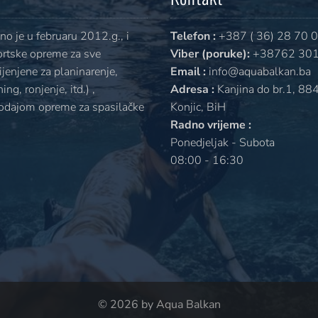
o je u februaru 2012.g., i
Telefon :
+387 ( 36) 28 70 
ortske opreme za sve
Viber (poruke):
+38762 301
jenjene za planinarenje,
Email :
info@aquabalkan.ba
ng, ronjenje, itd.) ,
Adresa :
Kanjina do br.1, 88
rodajom opreme za spasilačke
Konjic, BiH
Radno vrijeme :
Ponedjeljak - Subota
08:00 - 16:30
© 2026 by Aqua Balkan