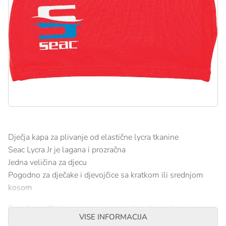
Dječja kapa za plivanje od elastične lycra tkanine
Seac Lycra Jr je lagana i prozračna
Jedna veličina za djecu
Pogodno za dječake i djevojčice sa kratkom ili srednjom
kosom
Seac Lycra JR dizajnirana je za svu djecu koja plivaju u
VISE INFORMACIJA
bazenu ili moru.