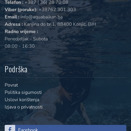
Telefon :
+387 ( 36) 28 70 08
Viber (poruke):
+38762 301 303
Email :
info@aquabalkan.ba
Adresa :
Kanjina do br.1, 88400 Konjic, BiH
Radno vrijeme :
Ponedjeljak - Subota
08:00 - 16:30
Podrška
Povrat
Politika sigurnosti
Uslovi korištenja
Izjava o privatnosti
Facebook