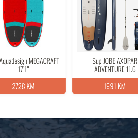
Aquadesign MEGACRAFT
Sup JOBE AXOPAR
17’1”
ADVENTURE 11.6
2728 KM
1991 KM