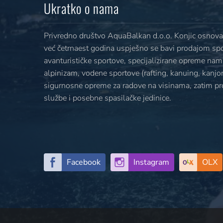
Ukratko o nama
Privredno društvo AquaBalkan d.o.o. Konjic osnovan
već četrnaest godina uspješno se bavi prodajom sp
avanturističke sportove, specijalizirane opreme nami
alpinizam, vodene sportove (rafting, kanuing, kanjoni
sigurnosne opreme za radove na visinama, zatim p
službe i posebne spasilačke jedinice.
Facebook
Instagram
OLX