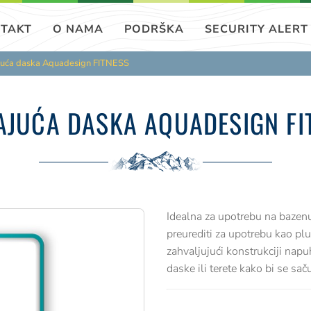
TAKT
O NAMA
PODRŠKA
SECURITY ALERT
juća daska Aquadesign FITNESS
AJUĆA DASKA AQUADESIGN FI
Idealna za upotrebu na baze
preurediti za upotrebu kao plu
zahvaljujući konstrukciji napu
daske ili terete kako bi se sa