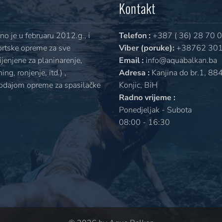
Kontakt
o je u februaru 2012.g., i
Telefon :
+387 ( 36) 28 70 
ortske opreme za sve
Viber (poruke):
+38762 301
jenjene za planinarenje,
Email :
info@aquabalkan.ba
ng, ronjenje, itd.) ,
Adresa :
Kanjina do br.1, 88
rodajom opreme za spasilačke
Konjic, BiH
Radno vrijeme :
Ponedjeljak - Subota
08:00 - 16:30