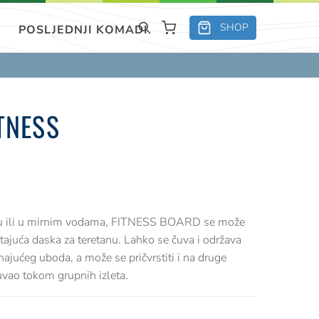
SHOP
POSLJEDNJI KOMADI
TNESS
nu ili u mirnim vodama, FITNESS BOARD se može
tajuća daska za teretanu. Lahko se čuva i održava
hajućeg uboda, a može se pričvrstiti i na druge
čuvao tokom grupnih izleta.