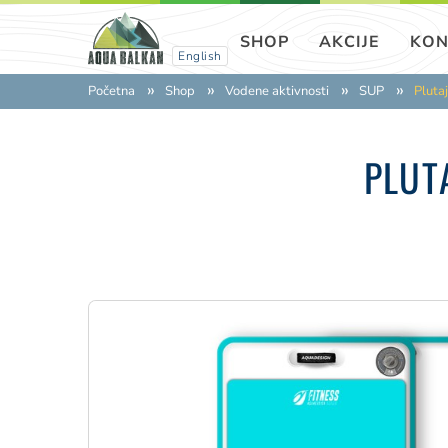
SHOP
AKCIJE
KON
English
Početna
Shop
Vodene aktivnosti
SUP
Pluta
PLUT