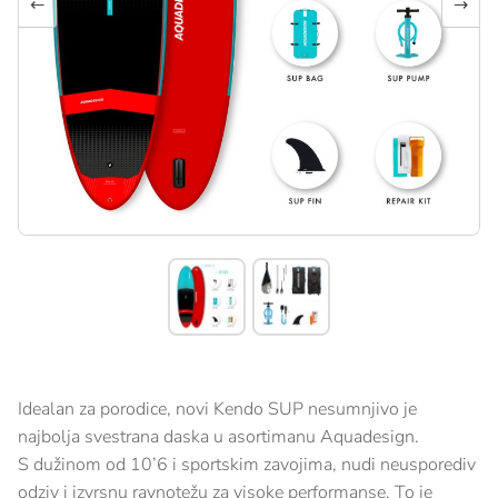
←
→
Idealan za porodice, novi Kendo SUP nesumnjivo je
najbolja svestrana daska u asortimanu Aquadesign.
S dužinom od 10’6 i sportskim zavojima, nudi neusporediv
odziv i izvrsnu ravnotežu za visoke performanse. To je