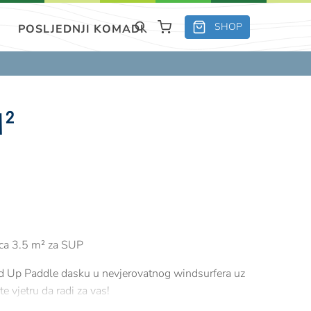
SHOP
POSLJEDNJI KOMADI
M²
ica 3.5 m² za SUP
d Up Paddle dasku u nevjerovatnog windsurfera uz
e vjetru da radi za vas!