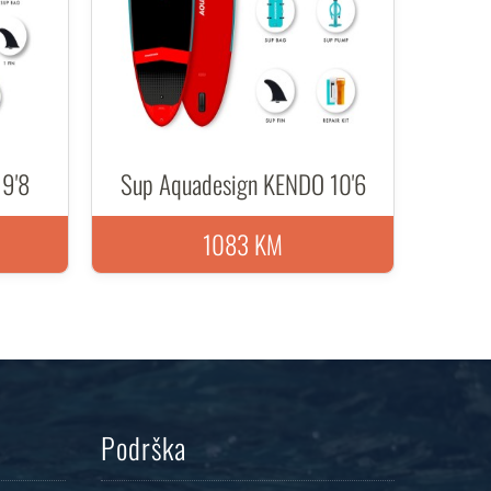
9'8
Sup Aquadesign KENDO 10'6
1083 KM
Podrška