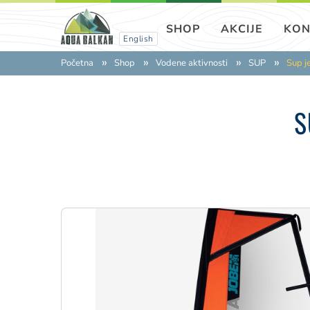
SHOP
AKCIJE
KON
English
Početna
Shop
Vodene aktivnosti
SUP
Sup 
S