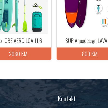
p JOBE AERO LOA 11.6
SUP Aquadesign LAVA 
2060 KM
803 KM
Kontakt