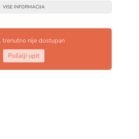
a početnike i srednje napredne windsurfere/veslače,
VISE INFORMACIJA
no iskustvo na vodi. Zbog svoje lagane konstrukcije,
e.
l trenutno nije dostupan
Pošalji upit
etak masta, baza masta, užad za podizanje (uphaul
godina
haka 10.2 SUP
binaciju SUP-a i windsurfinga!