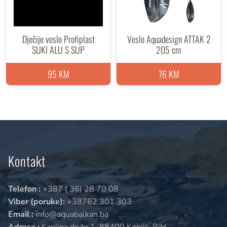
Dječije veslo Profiplast
Veslo Aquadesign ATTAK 2
SUKI ALU S SUP
205 cm
95 KM
76 KM
Kontakt
Telefon :
+387 ( 36) 28 70 08
Viber (poruke):
+38762 301 303
Email :
info@aquabalkan.ba
Adresa :
Kanjina do br.1, 88400 Konjic, BiH