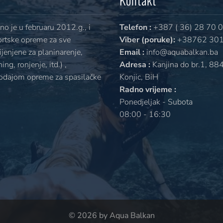
o je u februaru 2012.g., i
Telefon :
+387 ( 36) 28 70 
ortske opreme za sve
Viber (poruke):
+38762 301
jenjene za planinarenje,
Email :
info@aquabalkan.ba
ng, ronjenje, itd.) ,
Adresa :
Kanjina do br.1, 88
rodajom opreme za spasilačke
Konjic, BiH
Radno vrijeme :
Ponedjeljak - Subota
08:00 - 16:30
© 2026 by Aqua Balkan