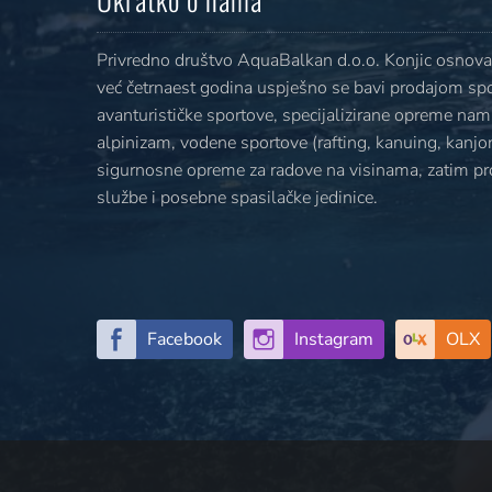
Privredno društvo AquaBalkan d.o.o. Konjic osnovan
već četrnaest godina uspješno se bavi prodajom sp
avanturističke sportove, specijalizirane opreme nami
alpinizam, vodene sportove (rafting, kanuing, kanjoni
sigurnosne opreme za radove na visinama, zatim p
službe i posebne spasilačke jedinice.
Facebook
Instagram
OLX