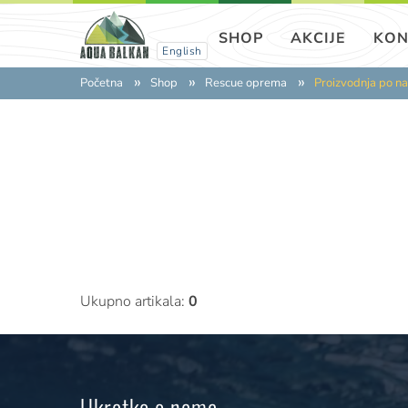
SHOP
AKCIJE
KON
English
Početna
Shop
Rescue oprema
Proizvodnja po n
Ukupno artikala:
0
Ukratko o nama