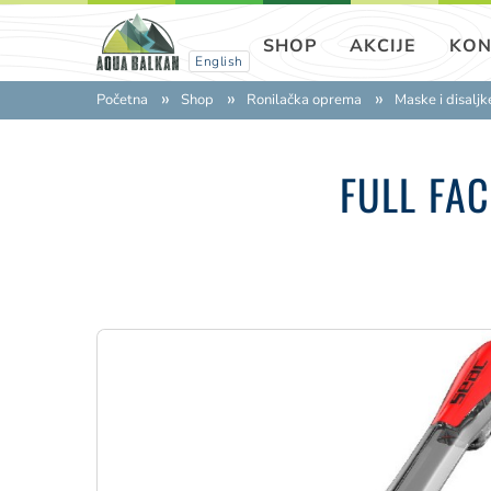
SHOP
AKCIJE
KON
English
Početna
Shop
Ronilačka oprema
Maske i disaljk
FULL FA