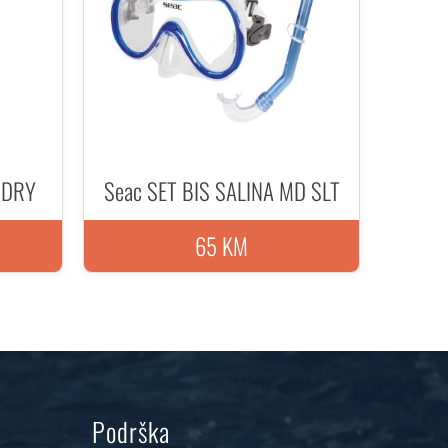
E DRY
Seac SET BIS SALINA MD SLT
65 KM
Podrška