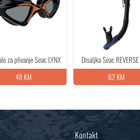
le za plivanje Seac LYNX
Disaljka Seac REVERS
48 KM
62 KM
Kontakt