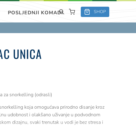
SHOP
POSLJEDNJI KOMADI
AC UNICA
za snorkelling (odrasli)
snorkelling koja omogućava prirodno disanje kroz
alnu udobnost i olakšano uživanje u podvodnom
kom dizajnu, svaki trenutak u vodi je bez stresa i