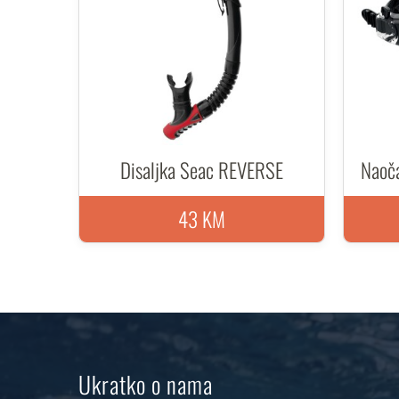
Disaljka Seac REVERSE
Naoča
43 KM
Ukratko o nama