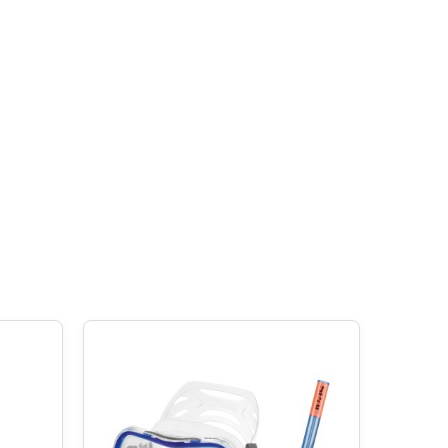
 snimanje i dijeljenje nezaboravnih trenutaka sa