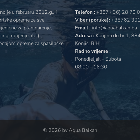
o je u februaru 2012.g., i
Telefon :
+387 ( 36) 28 70 
ortske opreme za sve
Viber (poruke):
+38762 301
jenjene za planinarenje,
Email :
info@aquabalkan.ba
ng, ronjenje, itd.) ,
Adresa :
Kanjina do br.1, 88
rodajom opreme za spasilačke
Konjic, BiH
Radno vrijeme :
Ponedjeljak - Subota
08:00 - 16:30
© 2026 by Aqua Balkan