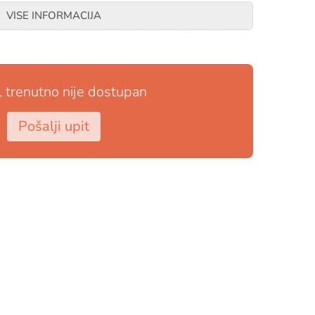
VISE INFORMACIJA
iroka polikarbonatna leća omogućava savršenu
 kanala za udisanje i izdisanje značajno smanjuje
orkela sprječava ulazak vode prilikom slučajnog
l trenutno nije dostupan
koj boji radi bolje vidljivosti na površini.
je – lica maska izrađena je od hipoalergenog
Pošalji upit
trake integrisane u masku osiguravaju stabilnost i
oz nos i usta omogućava opuštanje i uživanje bez
 sa praktičnom platnenom torbom sa rupicama za
drasle, MD za osobe sa manjim licem i djecu od 10+
 bolju vidljivost
koji žele otkriti čuda podvodnog svijeta sa
u, bilo da se koriste na moru, jezeru ili bazenu.