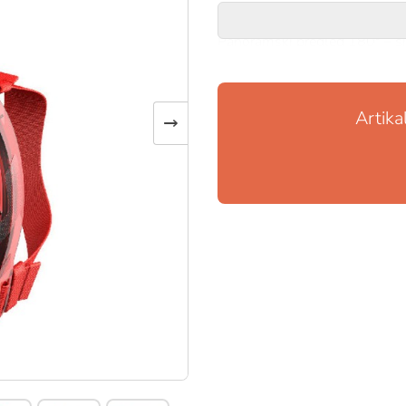
Karakteristike:
Panoramski pregled 180° – š
preglednost, a poseban sistem
zamagljivanje stakla.
Sigurnost – ventil na vrhu sn
Artika
→
potapanja; vrh snorkela je u jar
Udobnost i savršeno prijanjan
tekućeg silikona, a elastične 
udobnost.
Prirodno disanje – disanje kr
napora.
Komplet za upotrebu – dolazi
ispuštanje viška vode.
Dostupne veličine: L/XL za o
godina
Dostupne boje: 4 jarke boje za
Seac Unica je savršena za sve 
potpunim komforom i sigurnošć