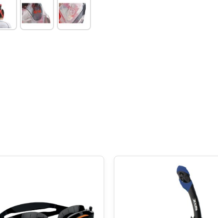
GoPro Action mount omogućava
snorkellinga.