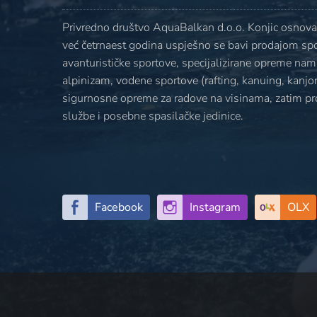
Privredno društvo AquaBalkan d.o.o. Konjic osnovan
već četrnaest godina uspješno se bavi prodajom sp
avanturističke sportove, specijalizirane opreme nami
alpinizam, vodene sportove (rafting, kanuing, kanjoni
sigurnosne opreme za radove na visinama, zatim p
službe i posebne spasilačke jedinice.
Facebook
Instagram
OLX