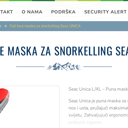
TAKT
O NAMA
PODRŠKA
SECURITY ALERT
e
Full face maska za snorkelling Seac UNICA
CE MASKA ZA SNORKELLING SE
Seac Unica L/XL – Puna maska 
Seac Unica je puna maska za 
nos i usta, pružajući maksim
svijetu. Zahvaljujući ergonoms
potpuno siguran.