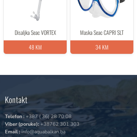
Disaljka Seac VORTEX
Maska Seac CAPRI SLT
48 KM
34 KM
Kontakt
Telefon :
+387 ( 36) 28 70 08
Viber (poruke):
+38762 301 303
Email :
info@aquabalkan.ba