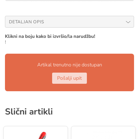
kopčama na stranama maske
Mekani, hipoalergenski silikonski materijal za lice
DETALJAN OPIS
Klikni na boju kako bi izvršio/la narudžbu!
!
Artikal trenutno nije dostupan
Pošalji upit
Slični artikli