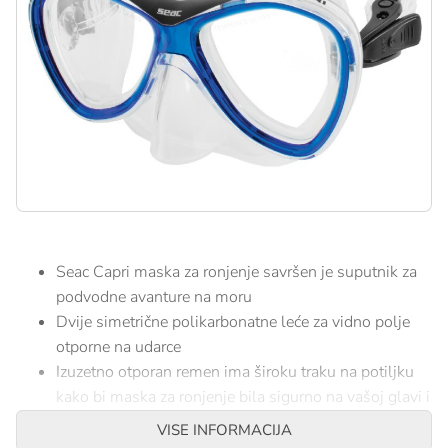
Seac Capri maska za ronjenje savršen je suputnik za
podvodne avanture na moru
Dvije simetrične polikarbonatne leće za vidno polje
otporne na udarce
Izuzetno otporan remen ima široku traku na potiljku
kako bi maska za ronjenje bila sigurno na vašoj glavi i
licu
VISE INFORMACIJA
Brzo i jednostavno podešavanje zahvaljujući pritisnim