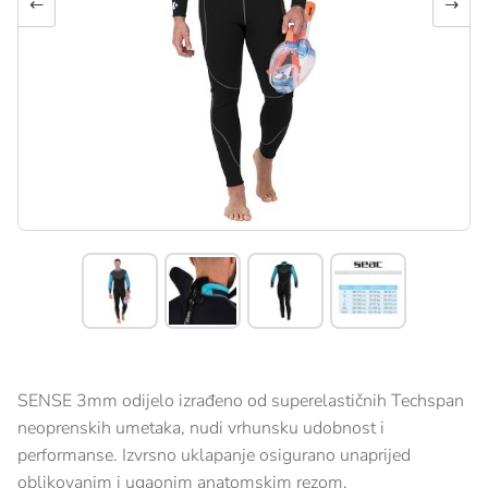
←
→
SENSE 3mm odijelo izrađeno od superelastičnih Techspan
neoprenskih umetaka, nudi vrhunsku udobnost i
performanse. Izvrsno uklapanje osigurano unaprijed
oblikovanim i ugaonim anatomskim rezom.