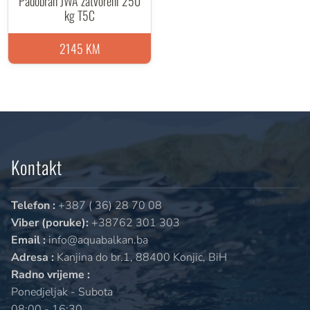
Padobran JWA zatvoreni 250
kg T5C
2145 KM
Kontakt
Telefon :
+387 ( 36) 28 70 08
Viber (poruke):
+38762 301 303
Email :
info@aquabalkan.ba
Adresa :
Kanjina do br.1, 88400 Konjic, BiH
Radno vrijeme :
Ponedjeljak - Subota
08:00 - 16:30