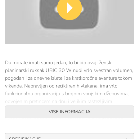
Da morate imati samo jedan, to bi bio ovaj: ženski
planinarski ruksak UBIC 30 W nudi vrlo svestran volumen,
pogodan i za dnevne izlete i za kratkoročne avanture tokom
vikenda. Napravljen od recikliranih vlakana, ima vrlo
funkcionalnu organizaciju s brojnim vanjskim džepovima,
odvojenim pretincem na dnu i velikim rastezljivim
mrežastim džepom na prednjoj strani za odlaganje jakne.
VISE INFORMACIJA
Njegov ultra-udoban sistem za nošenje prilagođava se
ženskom obliku tijela uz trake koje oslobađaju grudi i kraća
leđa, kao i ojačani ergonomski pojas. Na skijama ili pješice,