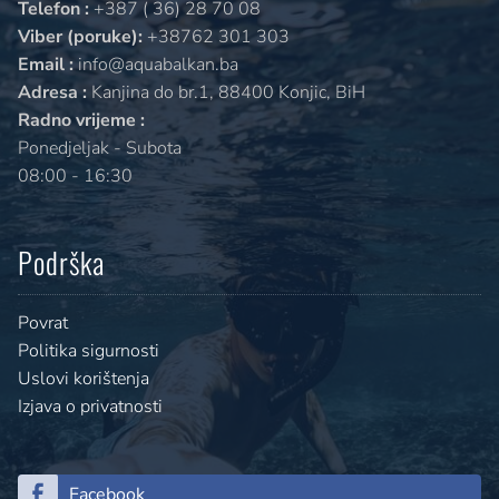
Telefon :
+387 ( 36) 28 70 08
Viber (poruke):
+38762 301 303
Email :
info@aquabalkan.ba
Adresa :
Kanjina do br.1, 88400 Konjic, BiH
Radno vrijeme :
Ponedjeljak - Subota
08:00 - 16:30
Podrška
Povrat
Politika sigurnosti
Uslovi korištenja
Izjava o privatnosti
Facebook