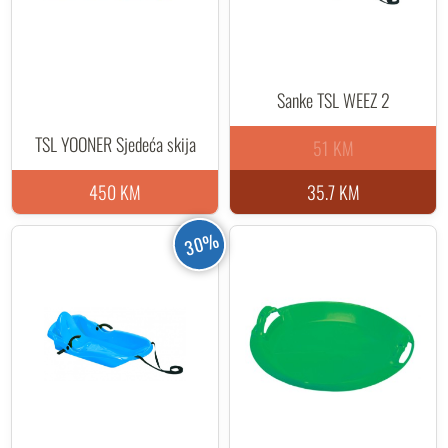
Sanke TSL WEEZ 2
TSL YOONER Sjedeća skija
51 KM
450 KM
35.7 KM
30%