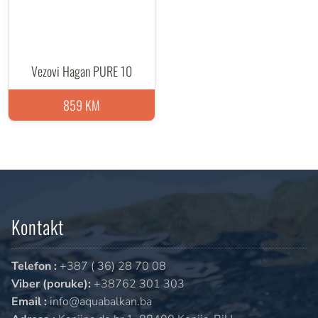
Vezovi Hagan PURE 10
859 KM
Kontakt
Telefon :
+387 ( 36) 28 70 08
Viber (poruke):
+38762 301 303
Email :
info@aquabalkan.ba