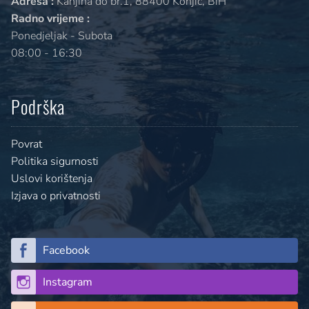
Adresa :
Kanjina do br.1, 88400 Konjic, BiH
Radno vrijeme :
Ponedjeljak - Subota
08:00 - 16:30
Podrška
Povrat
Politika sigurnosti
Uslovi korištenja
Izjava o privatnosti
Facebook
Instagram