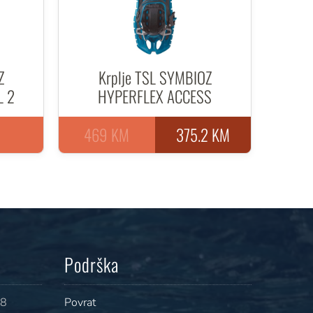
Z
Krplje TSL SYMBIOZ
L 2
HYPERFLEX ACCESS
469 KM
375.2 KM
Podrška
08
Povrat