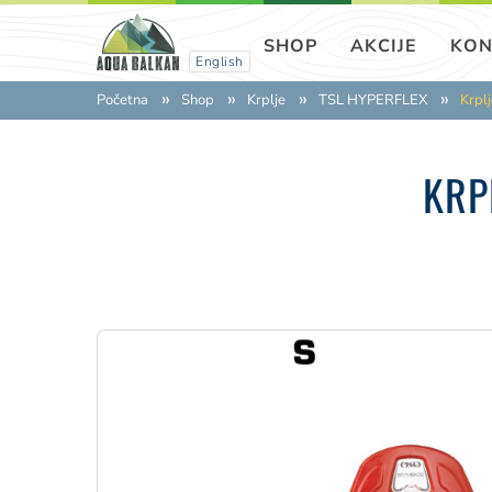
SHOP
AKCIJE
KON
English
Početna
Shop
Krplje
TSL HYPERFLEX
Krpl
KRP