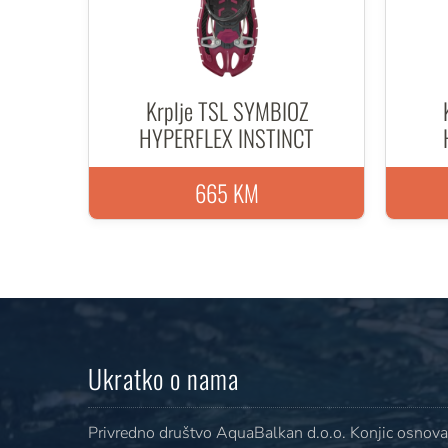
Krplje TSL SYMBIOZ
HYPERFLEX INSTINCT
665 KM
Ukratko o nama
Privredno društvo AquaBalkan d.o.o. Konjic osnovan