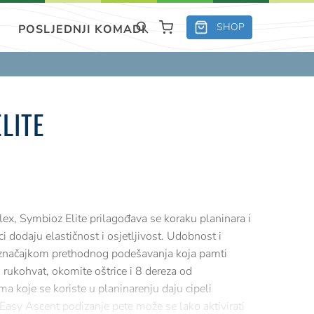
SHOP
POSLJEDNJI KOMADI
LITE
x, Symbioz Elite prilagođava se koraku planinara i
i dodaju elastičnost i osjetljivost. Udobnost i
u značajkom prethodnog podešavanja koja pamti
i rukohvat, okomite oštrice i 8 dereza od
ma koje se koriste u planinarenju daju cipeli
 Easy Ascent podizanje pete može se lako aktivirati