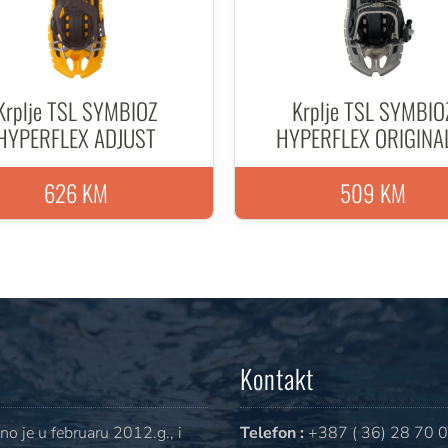
Krplje TSL SYMBIOZ
Krplje TSL SYMBIO
HYPERFLEX ADJUST
HYPERFLEX ORIGINA
626 KM
509 KM
Kontakt
o je u februaru 2012.g., i
Telefon :
+387 ( 36) 28 70 