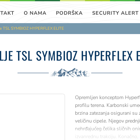
TAKT
O NAMA
PODRŠKA
SECURITY ALERT
je TSL SYMBIOZ HYPERFLEX ELITE
LJE TSL SYMBIOZ HYPERFLEX E
Opremljen konceptom Hyperfle
profilu terena. Karbonski umec
brzina zatezanja osigurani s
veličinu cipele. Njegov prednj
nehrđajućeg čelika sličnih oni
izvanrednu trakciju. Konačno,