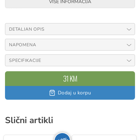
E095BBxx) prednjih svjetala na upravljač bicikla ili stub
VISE INFORMACIJA
sjedišta.
DETALJAN OPIS
NAPOMENA
SPECIFIKACIJE
31 KM
Dodaj u korpu
Slični artikli