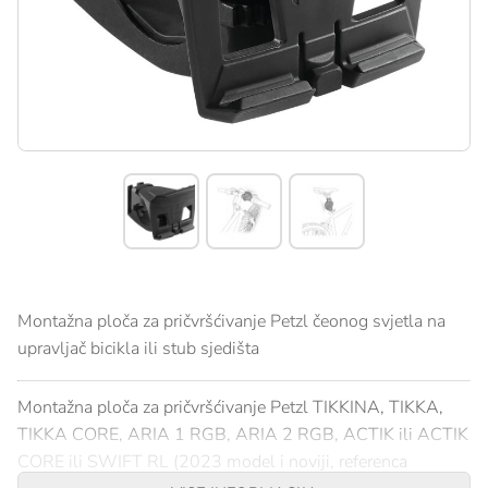
Montažna ploča za pričvršćivanje Petzl čeonog svjetla na
upravljač bicikla ili stub sjedišta
Montažna ploča za pričvršćivanje Petzl TIKKINA, TIKKA,
TIKKA CORE, ARIA 1 RGB, ARIA 2 RGB, ACTIK ili ACTIK
CORE ili SWIFT RL (2023 model i noviji, referenca