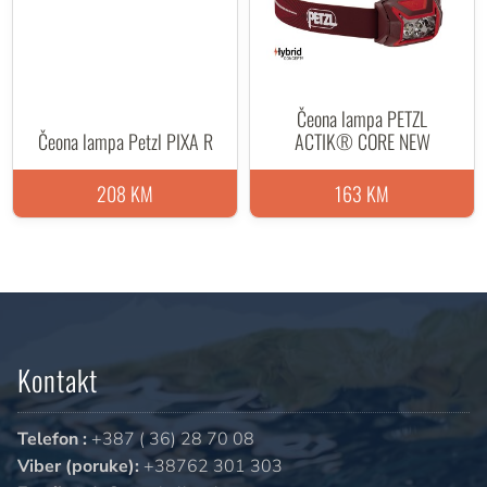
Čeona lampa PETZL
Čeona lampa Petzl PIXA R
ACTIK® CORE NEW
208 KM
163 KM
Kontakt
Telefon :
+387 ( 36) 28 70 08
Viber (poruke):
+38762 301 303