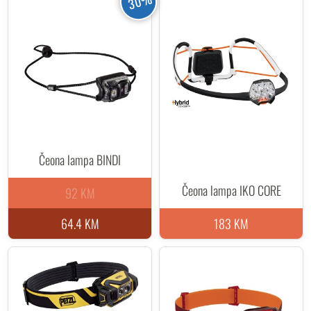
30%
Čeona lampa BINDI
Čeona lampa IKO CORE
92 KM
64.4 KM
183 KM