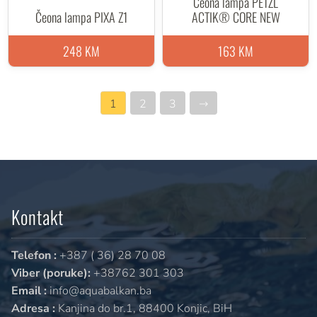
Čeona lampa PETZL
Čeona lampa PIXA Z1
ACTIK® CORE NEW
248 KM
163 KM
1
2
3
→
Kontakt
Telefon :
+387 ( 36) 28 70 08
Viber (poruke):
+38762 301 303
Email :
info@aquabalkan.ba
Adresa :
Kanjina do br.1, 88400 Konjic, BiH