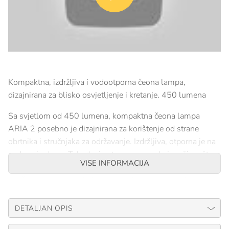
Kompaktna, izdržljiva i vodootporna čeona lampa,
dizajnirana za blisko osvjetljenje i kretanje. 450 lumena
Sa svjetlom od 450 lumena, kompaktna čeona lampa
ARIA 2 posebno je dizajnirana za korištenje od strane
obrtnika i stručnjaka za održavanje. Izdržljiva, otporna je na
padove i udarce. Također je otporna na vodu i prašinu, što
VISE INFORMACIJA
ju čini pogodnom za različite radne uvjete. Jednostavna za
korištenje, s jednom tipko za upravljanje svim funkcijama
svjetiljke. Široki, ujednačeni snop pruža ugodnu blisku
rasvjetu, a mješoviti snop olakšava kretanje. Praktična je i
DETALJAN OPIS
može se nositi na glavi, oko vrata i na različitim vrstama