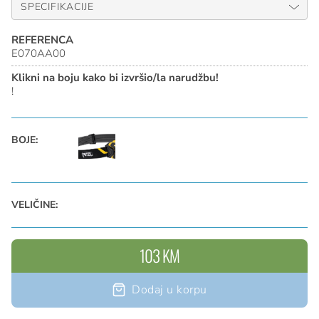
kaciga, uz pomoć montažnih ploča koje su dostupne kao
SPECIFIKACIJE
pribor. ARIA 2 dolazi s tri standardne baterije i također je
kompatibilan s CORE punjivom baterijom, sa svojim
REFERENCA
E070AA00
HYBRID CONCEPT dizajnom.
Klikni na boju kako bi izvršio/la narudžbu!
!
BOJE:
VELIČINE:
103 KM
Dodaj u korpu