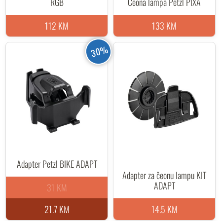
RGB
Čeona lampa Petzl PIXA
112 KM
133 KM
30%
Adapter Petzl BIKE ADAPT
Adapter za čeonu lampu KIT
ADAPT
31 KM
21.7 KM
14.5 KM