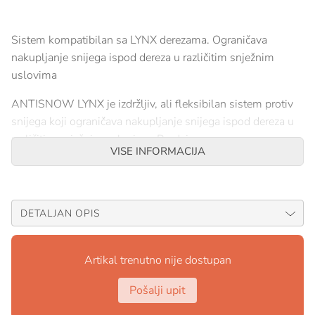
Sistem kompatibilan sa LYNX derezama. Ograničava
nakupljanje snijega ispod dereza u različitim snježnim
uslovima
ANTISNOW LYNX je izdržljiv, ali fleksibilan sistem protiv
snijega koji ograničava nakupljanje snijega ispod dereza u
različitim snježnim uslovima. Prodaje se u paru, za
VISE INFORMACIJA
opremanje para LYNX dereza (U034AA00).
Materijal: Termoplastični poliuretan
Težina: 105 g
DETALJAN OPIS
Artikal trenutno nije dostupan
Pošalji upit