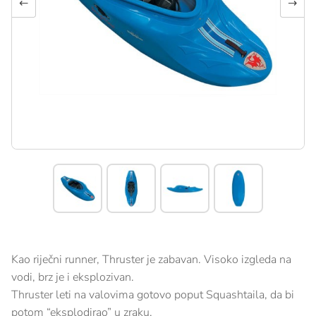
←
→
Kao riječni runner, Thruster je zabavan. Visoko izgleda na
vodi, brz je i eksplozivan.
Thruster leti na valovima gotovo poput Squashtaila, da bi
potom “eksplodirao” u zraku.