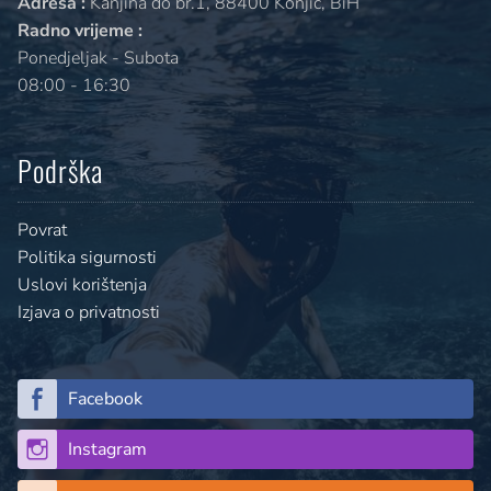
Adresa :
Kanjina do br.1, 88400 Konjic, BiH
Radno vrijeme :
Ponedjeljak - Subota
08:00 - 16:30
Podrška
Povrat
Politika sigurnosti
Uslovi korištenja
Izjava o privatnosti
Facebook
Instagram