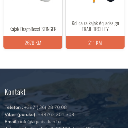
Kolica za kajak Aquadesign
Kajak DragoRossi STINGER
TRAIL TROLLEY
2676 KM
211 KM
Kontakt
Telefon :
+387 ( 36) 28 70 08
Viber (poruke):
+38762 301 303
Email :
info@aquabalkan.ba