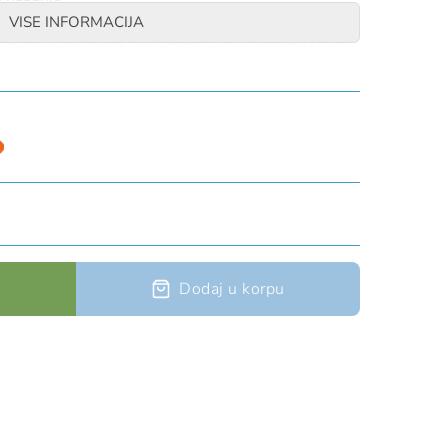
njiv
VISE INFORMACIJA
 da operateri mogu prilagoditi svoju opremu i lako
, narandžasta i crna
YON CLUB (C086AA00) i CANYON GUIDE
 koji se prodaju nakon 2020.
ični poliuretan (TPU)
86CA01
Dodaj u korpu