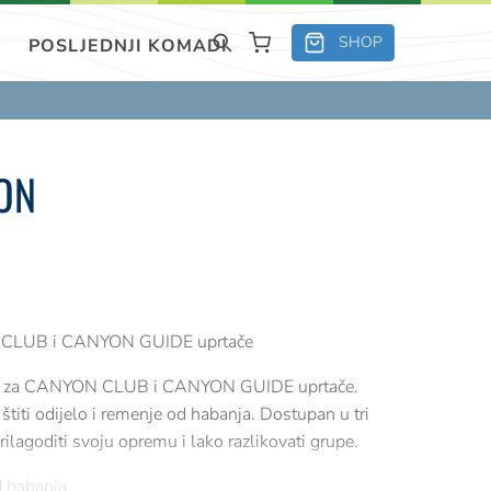
SHOP
POSLJEDNJI KOMADI
ON
N CLUB i CANYON GUIDE uprtače
rano za CANYON CLUB i CANYON GUIDE uprtače.
o štiti odijelo i remenje od habanja. Dostupan u tri
ilagoditi svoju opremu i lako razlikovati grupe.
od habanja