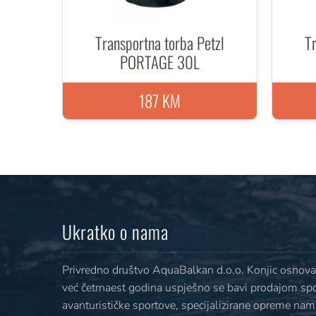
Transportna torba Petzl
Tr
PORTAGE 30L
187 KM
Ukratko o nama
Privredno društvo AquaBalkan d.o.o. Konjic osnovan
već četrnaest godina uspješno se bavi prodajom sp
avanturističke sportove, specijalizirane opreme nami