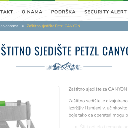
TAKT
O NAMA
PODRŠKA
SECURITY ALERT
eleo oprema
Zaštitno sjedište Petzl CANYON
AŠTITNO SJEDIŠTE PETZL CANY
Zaštitno sjedište za CANYO
Zaštitno sedište je dizajni
Izdržljiv i izmjenjiv, učinkovit
boje tako da operateri mogu pr
Štiti odijelo i remenje 