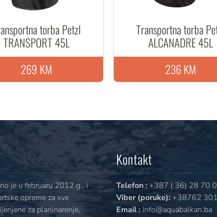
ansportna torba Petzl
Transportna torba Pe
TRANSPORT 45L
ALCANADRE 45L
269 KM
236 KM
Kontakt
o je u februaru 2012.g., i
Telefon :
+387 ( 36) 28 70 
ortske opreme za sve
Viber (poruke):
+38762 301
jenjene za planinarenje,
Email :
info@aquabalkan.ba