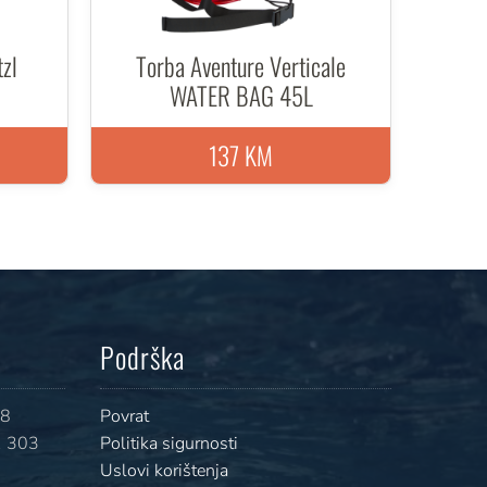
tzl
Torba Aventure Verticale
WATER BAG 45L
137 KM
Podrška
08
Povrat
 303
Politika sigurnosti
Uslovi korištenja