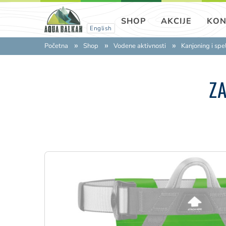
SHOP
AKCIJE
KON
English
Početna
Shop
Vodene aktivnosti
Kanjoning i sp
Z