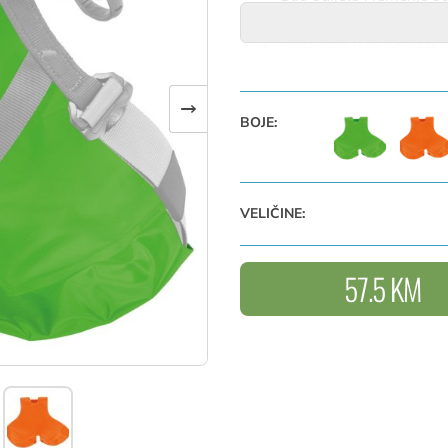
Izuzetno izdržljiv i zamje
Dostupan u tri boje tako
razlikovati grupe: zelena
Kompatibilan sa CAN
→
(C086BAXX) pojasevima
BOJE:
Specifikacije
Materijal(i): Termoplast
Težina: 160 g
VELIČINE:
REFRENCA: C086CA0, C0
57.5 KM