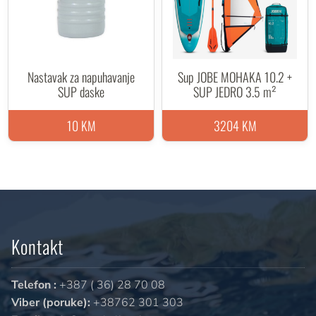
Nastavak za napuhavanje
Sup JOBE MOHAKA 10.2 +
SUP daske
SUP JEDRO 3.5 m²
10 KM
3204 KM
Kontakt
Telefon :
+387 ( 36) 28 70 08
Viber (poruke):
+38762 301 303