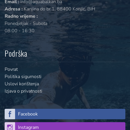
Email :
info@aquabalkan.ba
Adresa :
Kanjina do br.1, 88400 Konjic, BiH
Radno vrijeme :
Ponedjeljak - Subota
08:00 - 16:30
Podrška
Povrat
Politika sigurnosti
Uslovi korištenja
Izjava o privatnosti
Facebook
Instagram