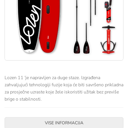
Lozen 11 'je napravljen za duge staze. Izgrađena
zahvaljujući tehnologiji fuzije koja će biti savršeno prikladna
za prosječne uzraste koje žele iskoristiti užitak bez previše
brige o stabilnosti.
VISE INFORMACIJA