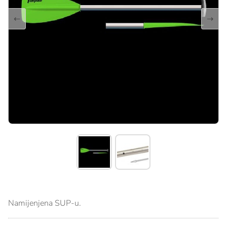
←
→
Namijenjena SUP-u.