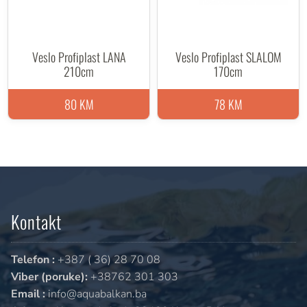
Veslo Profiplast LANA
Veslo Profiplast SLALOM
210cm
170cm
80 KM
78 KM
Kontakt
Telefon :
+387 ( 36) 28 70 08
Viber (poruke):
+38762 301 303
Email :
info@aquabalkan.ba