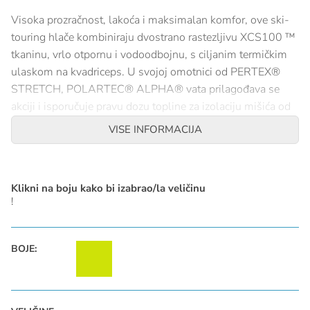
Visoka prozračnost, lakoća i maksimalan komfor, ove ski-
touring hlače kombiniraju dvostrano rastezljivu XCS100 ™
tkaninu, vrlo otpornu i vodoodbojnu, s ciljanim termičkim
ulaskom na kvadriceps. U svojoj omotnici od PERTEX®
STRETCH, POLARTEC® ALPHA® vata prilagođava se
akciji i isporučuje pravu dozu topline za izolaciju mišića od
hladnoće.
VISE INFORMACIJA
SPECIFIKACIJE
Klikni na boju kako bi izabrao/la veličinu
Hibridna konstrukcija za izolaciju i rastezanje
!
2 džepa s patentnim zatvaračima
Jednostavan pristup skijaškim čizmama
Reflektirajuće označavanje
BOJE:
Glavni materijal: x.c.s. 100 ™ 88% poliamid 12% elastin
Sekundarni materijal: toray® zracno rastezanje 100%
poliamid