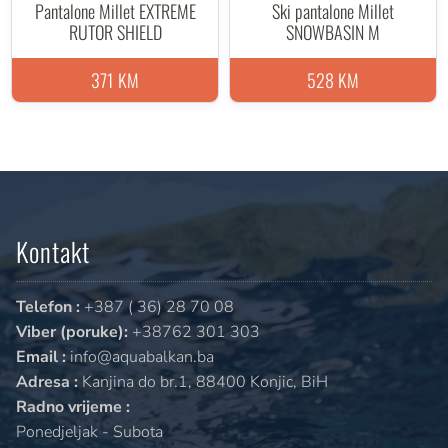
Pantalone Millet EXTREME
Ski pantalone Millet
RUTOR SHIELD
SNOWBASIN M
371 KM
528 KM
Kontakt
Telefon :
+387 ( 36) 28 70 08
Viber (poruke):
+38762 301 303
Email :
info@aquabalkan.ba
Adresa :
Kanjina do br.1, 88400 Konjic, BiH
Radno vrijeme :
Ponedjeljak - Subota