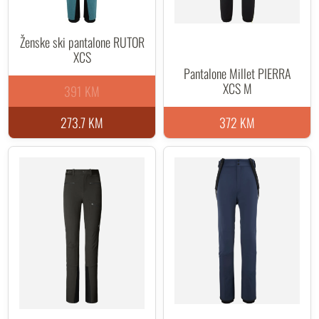
Ženske ski pantalone RUTOR
XCS
Pantalone Millet PIERRA
XCS M
391 KM
273.7 KM
372 KM