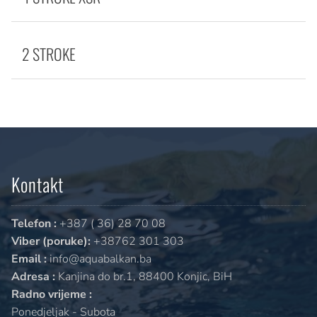
2 STROKE
Kontakt
Telefon :
+387 ( 36) 28 70 08
Viber (poruke):
+38762 301 303
Email :
info@aquabalkan.ba
Adresa :
Kanjina do br.1, 88400 Konjic, BiH
Radno vrijeme :
Ponedjeljak - Subota